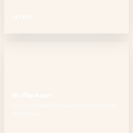
LÆS MERE →
Bryllupskager
​Vi har et stort udvalg af bryllupskager med cremede fyldninger
og lækre råvarer.