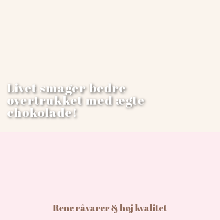
​Livet smager bedre
​overtrukket med ægte
chokolade!​​​​​​
Rene råvarer & høj kvalitet