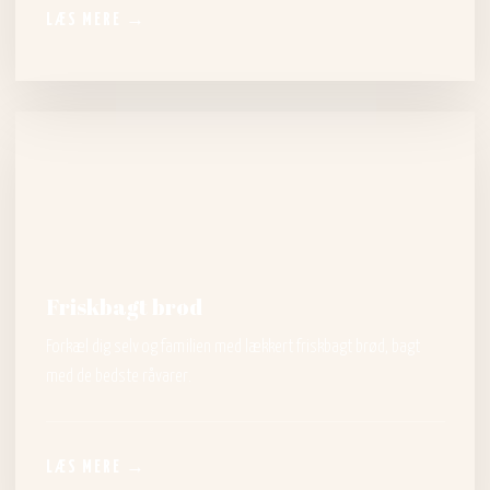
LÆS MERE →
Friskbagt brød
​Forkæl dig selv og familien med lækkert friskbagt brød, bagt
med de bedste råvarer.
LÆS MERE →