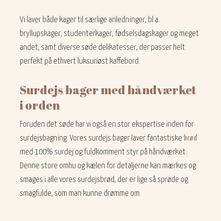
Vi laver både kager til særlige anledninger, bl.a.
bryllupskager, studenterkager, fødselsdagskager og meget
andet, samt diverse søde delikatesser, der passer helt
perfekt på ethvert luksuriøst kaffebord.
Surdejs bager med håndværket
i orden
Foruden det søde har vi også en stor ekspertise inden for
surdejsbagning. Vores surdejs bager laver fantastiske
brød
med 100% surdej og fuldkomment styr på håndværket.
Denne store omhu og kælen for detaljerne kan mærkes og
smages i alle vores surdejsbrød, der er lige så sprøde og
smagfulde, som man kunne drømme om.