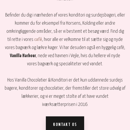
Befinder du dig i nærheden af vores konditori og surdejsbageri, eller
kommer du for eksempel fra Horsens, Kolding eller andre
omkringliggende områder, så er vi bestemt et besøg værd. Find dig
til rette i vores
café
, hvor alle er velkomne til at sætte sig og nyde
vores bagværk og lækre kager. Vi har desuden også en hyggelig café,
Vanilla Harbour
, nede ved havnen i Vejle, hvis du hellere vil nyde
vores bagværk og specialiteter ved vandet.
Hos Vanilla Chocolatier & Konditori er det kun uddannede surdejs
bagere, konditorer og chocolatier, der fremstiller det store udvalg af
lækkerier, og vi er meget stolte af at have vundet
iværksætterprisen i 2016.
KONTAKT OS