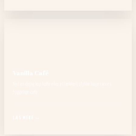
Vanilla Café
​Nyd en dejlig kop kaffe eller et lækkert stykke kage i vores
hyggelige café.
LÆS MERE →