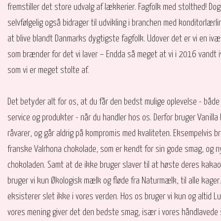
fremstiller det store udvalg af lækkerier. Fagfolk med stolthed! Dog
selvfølgelig også bidrager til udvikling i branchen med konditorlær
at blive blandt Danmarks dygtigste fagfolk. Udover det er vi en i
som brænder for det vi laver – Endda så meget at vi i 2016 vandt 
som vi er meget stolte af.
Det betyder alt for os, at du får den bedst mulige oplevelse - båd
service og produkter - når du handler hos os. Derfor bruger Vanill
råvarer, og går aldrig på kompromis med kvaliteten. Eksempelvis b
franske Valrhona chokolade, som er kendt for sin gode smag, og ny
chokoladen. Samt at de ikke bruger slaver til at høste deres kaka
bruger vi kun Økologisk mælk og fløde fra Naturmælk, til alle kager
eksisterer slet ikke i vores verden. Hos os bruger vi kun og altid L
vores mening giver det den bedste smag, især i vores håndlavede