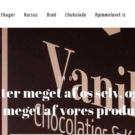
stkager
Kursus
Brød
Chokolade
Hjemmelavet is
OM OS
ter meget af os selv,
 meget af vores prod