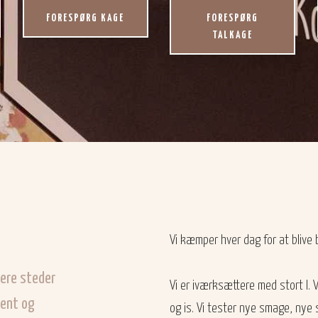
FORESPØRG KAGE
FORESPØRG
TALKAGE
​Vi kæmper hver dag for at blive 
lere steder
Vi er iværksættere med stort I. 
ment og
og is. Vi tester nye smage, nye