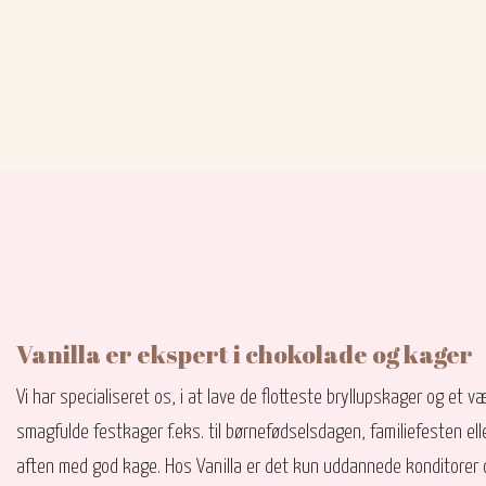
​Vanilla er ekspert i chokolade og kager​
Vi har specialiseret os, i at lave de flotteste bryllupskager og et væ
smagfulde festkager f.eks. til børnefødselsdagen, familiefesten ell
aften med god kage. Hos Vanilla er det kun uddannede konditorer o