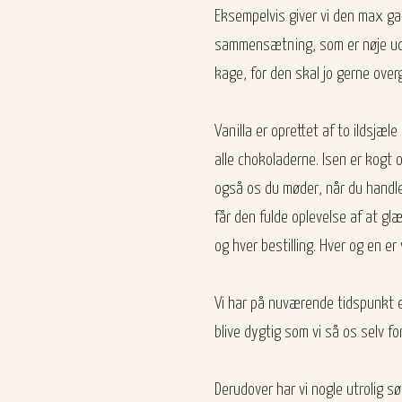
Eksempelvis giver vi den max ga
sammensætning, som er nøje udv
kage, for den skal jo gerne over
Vanilla er oprettet af to ildsjæl
alle chokoladerne. Isen er kogt og
også os du møder, når du handler
får den fulde oplevelse af at glæ
og hver bestilling. Hver og en er v
Vi har på nuværende tidspunkt e
blive dygtig som vi så os selv fo
Derudover har vi nogle utrolig s