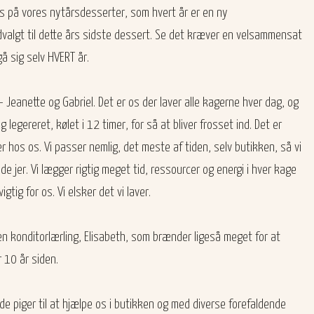
s på vores nytårsdesserter, som hvert år er en ny
algt til dette års sidste dessert. Se det kræver en velsammensat
gå sig selv HVERT år.
e - Jeanette og Gabriel. Det er os der laver alle kagerne hver dag, og
 legereret, kølet i 12 timer, for så at bliver frosset ind. Det er
 hos os. Vi passer nemlig, det meste af tiden, selv butikken, så vi
de jer. Vi lægger rigtig meget tid, ressourcer og energi i hver kage
igtig for os. Vi elsker det vi laver.
n konditorlærling, Elisabeth, som brænder ligeså meget for at
r 10 år siden.
øde piger til at hjælpe os i butikken og med diverse forefaldende