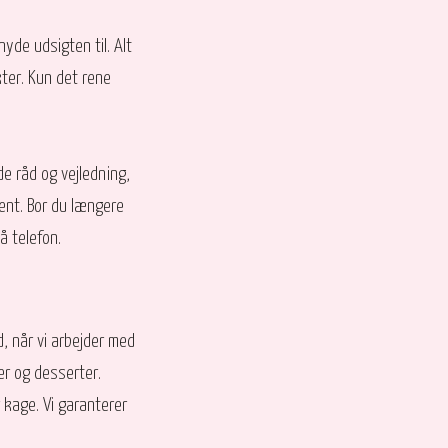
nyde udsigten til. Alt
kter. Kun det rene
de råd og vejledning,
ment. Bor du længere
på telefon.
d, når vi arbejder med
er og desserter.
r kage. Vi garanterer