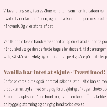
Vi laver alting selv, i vores åbne konditori, som man fra cafeen kan 
hvad vi har er lavet i hånden, og helt fra bunden - ingen mix produ
håndværk. Og vi er stolte af det!​
Vanilla er din lokale håndværkskonditor, og du vil altid kunne få go
når du skal vælge den perfekte kage eller dessert, til dit arrange
væk, så står vi selvfølgelig klar til at hjælpe dig både på mail eller 
Vanilla har intet at skjule - Tvært imod!
Derfor er vores butik også indrettet således, at du altid kan se me
produkterne, tryller med smag og forarbejdning af kager, chokolad
Kom ind og oplev det åbne konditori, evt. til en kop kaffe og lække
en hyggelig stemning og en rigtig konditorioplevelse