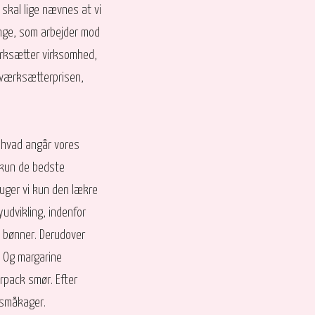
 skal lige nævnes at vi
linge, som arbejder mod
værksætter virksomhed,
iværksætterprisen,
e hvad angår vores
a kun de bedste
ruger vi kun den lækre
udvikling, indenfor
o bønner. Derudover
. Og margarine
urpack smør. Efter
 småkager.