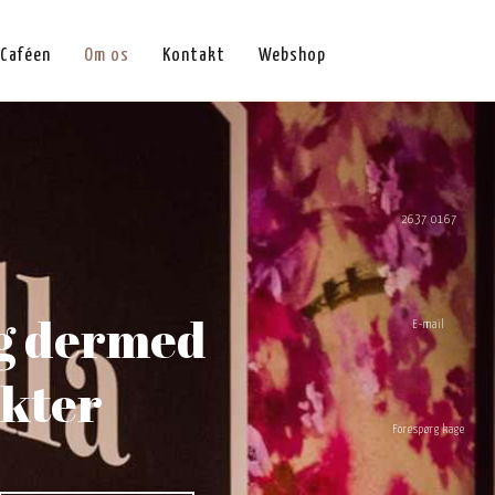
Caféen
Om os
Kontakt
Webshop
2637 0167
 og dermed
E-mail
ukter
Forespørg kage