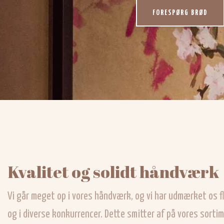
FORESPØRG BRØD
Kvalitet og solidt håndværk​
Vi går meget op i vores håndværk, og vi har udmærket os f
og i diverse konkurrencer. Dette smitter af på vores sorti