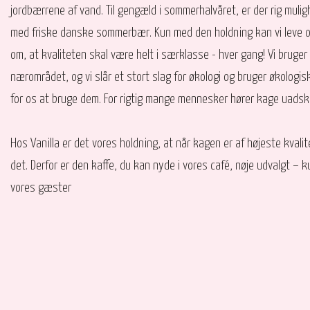
jordbærrene af vand. Til gengæld i sommerhalvåret, er der rig muli
med friske danske sommerbær. Kun med den holdning kan vi leve o
om, at kvaliteten skal være helt i særklasse - hver gang! Vi bruger 
nærområdet, og vi slår et stort slag for økologi og bruger økologi
for os at bruge dem. For rigtig mange mennesker hører kage uadsk
Hos Vanilla er det vores holdning, at når kagen er af højeste kvali
det. Derfor er den kaffe, du kan nyde i vores café, nøje udvalgt – k
vores gæster​