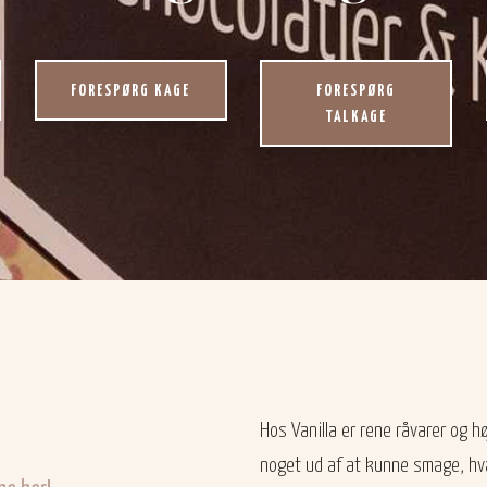
FORESPØRG KAGE
FORESPØRG
TALKAGE
​Hos Vanilla er rene råvarer og h
noget ud af at kunne smage, hva