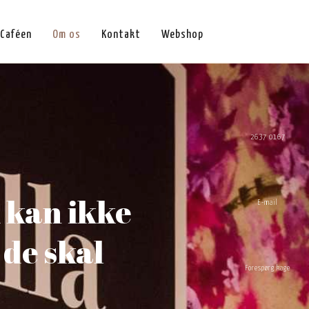
Caféen
Om os
Kontakt
Webshop
2637 0167
i kan ikke
E-mail
 de skal
Forespørg kage