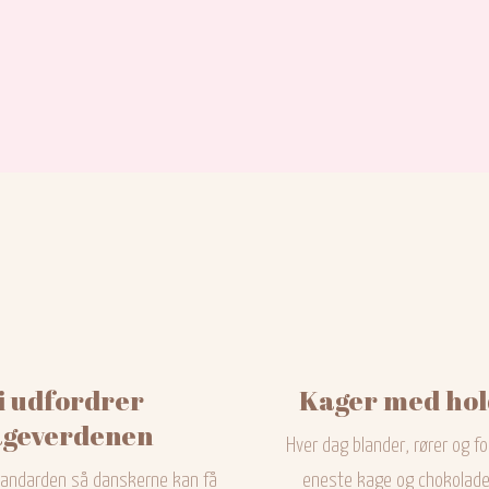
i udfordrer
Kager med hol
geverdenen
Hver dag blander, rører og fo
standarden så danskerne kan få
eneste kage og chokolade