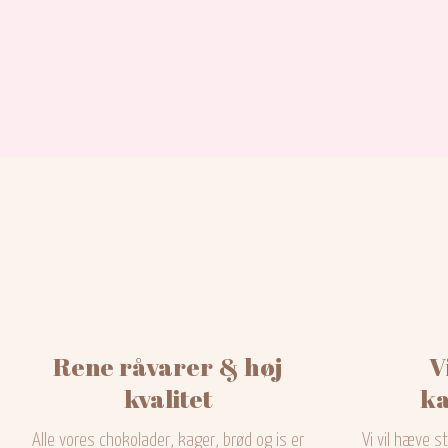
Rene råvarer & høj
V
kvalitet
ka
Alle vores chokolader, kager, brød og is er
Vi vil hæve 