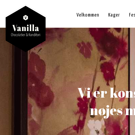
Velkommen
Kager
Fe
Vi er kon
nøjes m