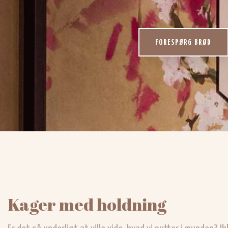
FORESPØRG BRØD
​Kager med holdning