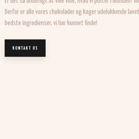
Er det så underligt at ville vide, hvad vi putter i munden? Ik
Derfor er alle vores chokolader og kager udelukkende lave
bedste ingredienser, vi har kunnet finde!​
KONTAKT OS