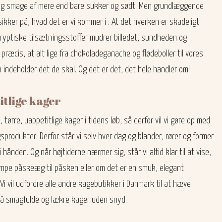
og smage af mere end bare sukker og sødt. Men grundlæggende
kker på, hvad det er vi kommer i . At det hverken er skadeligt
kryptiske tilsætningsstoffer mudrer billedet, sundheden og
præcis, at alt lige fra chokoladeganache og flødeboller til vores
deholder det de skal. Og det er det, det hele handler om!​​​
tlige kager​
, tørre, uappetitlige kager i tidens løb, så derfor vil vi gøre op med
sprodukter. Derfor står vi selv hver dag og blander, rører og former
ånden. Og når højtiderne nærmer sig, står vi altid klar til at vise,
kæmpe påskeæg til påsken eller om det er en smuk, elegant
 Vi vil udfordre alle andre kagebutikker i Danmark til at hæve
å smagfulde og lækre kager uden snyd.​