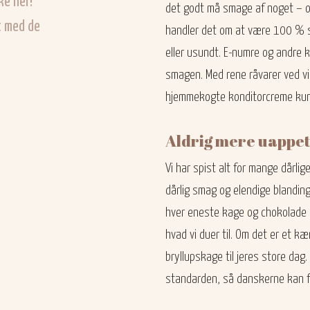
ke her!
det godt må smage af noget – 
t med de
handler det om at være 100 % si
eller usundt. E-numre og andre 
smagen. Med rene råvarer ved vi 
hjemmekogte konditorcreme kun in
Aldrig mere uappeti
Vi har spist alt for mange dårlige
dårlig smag og elendige blanding
hver eneste kage og chokolade i h
hvad vi duer til. Om det er et 
bryllupskage til jeres store dag.
standarden, så danskerne kan f