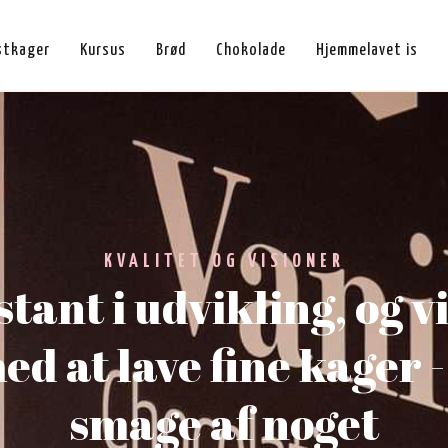
stkager
Kursus
Brød
Chokolade
Hjemmelavet is
KVALITET OG VISIONER
stant i udvikling, og v
ed at lave fine kager -
smage af noget