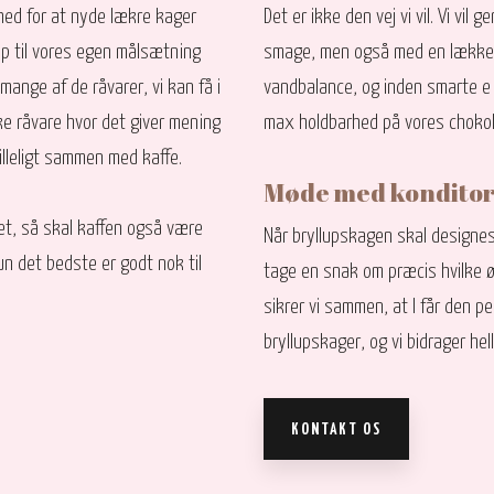
ghed for at nyde lækre kager
Det er ikke den vej vi vil. Vi v
p til vores egen målsætning
smage, men også med en lækker 
mange af de råvarer, vi kan få i
vandbalance, og inden smarte e 
ske råvare hvor det giver mening
max holdbarhed på vores chokol
illeligt sammen med kaffe.
Møde med kondito
tet, så skal kaffen også være
Når bryllupskagen skal designes,
un det bedste er godt nok til
tage en snak om præcis hvilke ø
sikrer vi sammen, at I får den pe
bryllupskager, og vi bidrager he
KONTAKT OS